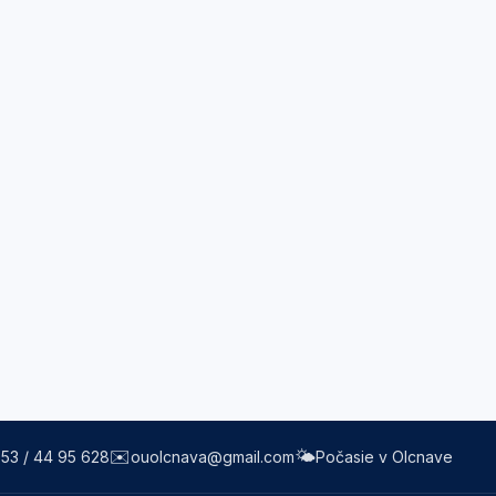
✉️
🌤️
53 / 44 95 628
ouolcnava@gmail.com
Počasie v Olcnave