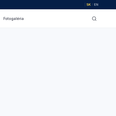
|
/
SK
EN
Fotogaléria
Hľadať
✕