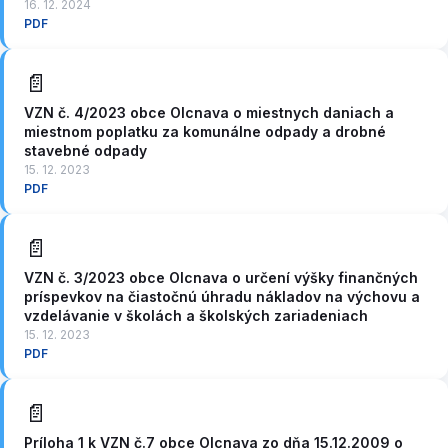
16. 12. 2024
PDF
📄
VZN č. 4/2023 obce Olcnava o miestnych daniach a
miestnom poplatku za komunálne odpady a drobné
stavebné odpady
15. 12. 2023
PDF
📄
VZN č. 3/2023 obce Olcnava o určení výšky finančných
príspevkov na čiastočnú úhradu nákladov na výchovu a
vzdelávanie v školách a školských zariadeniach
15. 12. 2023
PDF
📄
Príloha 1 k VZN č.7 obce Olcnava zo dňa 15.12.2009 o