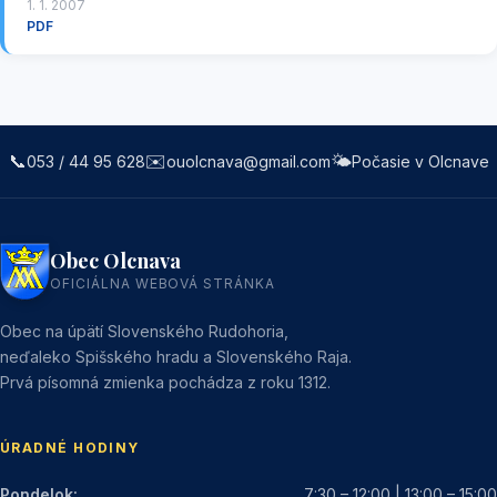
1. 1. 2007
PDF
📞
✉️
🌤️
053 / 44 95 628
ouolcnava@gmail.com
Počasie v Olcnave
Obec Olcnava
OFICIÁLNA WEBOVÁ STRÁNKA
Obec na úpätí Slovenského Rudohoria,
neďaleko Spišského hradu a Slovenského Raja.
Prvá písomná zmienka pochádza z roku 1312.
ÚRADNÉ HODINY
Pondelok:
7:30 – 12:00 | 13:00 – 15:00