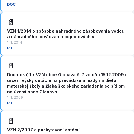
DOC
📄
VZN 1/2014 o spôsobe náhradného zásobovania vodou
a náhradného odvádzania odpadových v
1. 1. 2014
PDF
📄
Dodatok č.1 k VZN obce Olcnava č. 7 zo dňa 15.12.2009 o
určení výšky dotácie na prevádzku a mzdy na dieťa
materskej školy a žiaka školského zariadenia so sídlom
na území obce Olcnava
1. 1. 2009
PDF
📄
VZN 2/2007 o poskytovaní dotácií