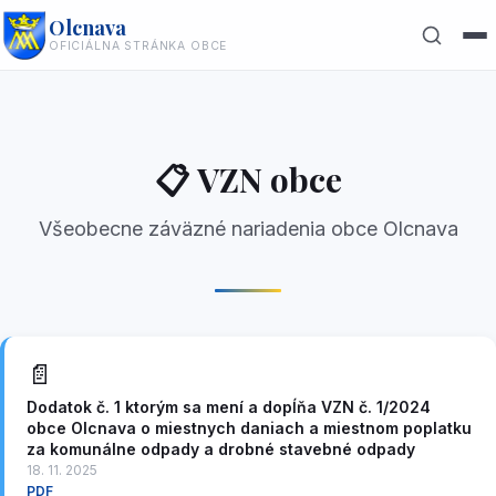
Olcnava
OFICIÁLNA STRÁNKA OBCE
Hľadať
✕
📋 VZN obce
Všeobecne záväzné nariadenia obce Olcnava
📄
Dodatok č. 1 ktorým sa mení a dopĺňa VZN č. 1/2024
obce Olcnava o miestnych daniach a miestnom poplatku
za komunálne odpady a drobné stavebné odpady
18. 11. 2025
PDF