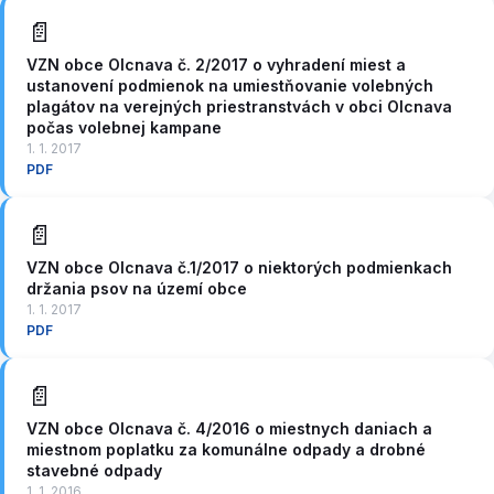
📄
VZN obce Olcnava č. 2/2017 o vyhradení miest a
ustanovení podmienok na umiestňovanie volebných
plagátov na verejných priestranstvách v obci Olcnava
počas volebnej kampane
1. 1. 2017
PDF
📄
VZN obce Olcnava č.1/2017 o niektorých podmienkach
držania psov na území obce
1. 1. 2017
PDF
📄
VZN obce Olcnava č. 4/2016 o miestnych daniach a
miestnom poplatku za komunálne odpady a drobné
stavebné odpady
1. 1. 2016