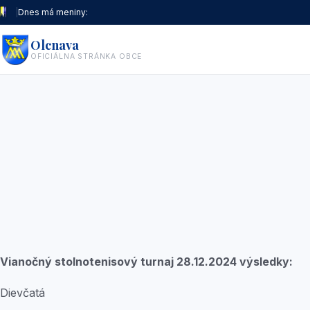
|
Dnes má meniny:
Olcnava
OFICIÁLNA STRÁNKA OBCE
Vianočný stolnotenisový turnaj 28.12.2024 výsledky:
Dievčatá