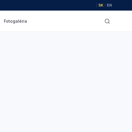
|
/
SK
EN
Fotogaléria
Hľadať
✕