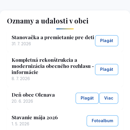
Oznamy a udalosti v obci
Stanovačka a premietanie pre deti
Plagát
31. 7. 2026
Kompletná rekonštrukcia a
modernizácia obecného rozhlasu -
Plagát
informácie
8. 7. 2026
Deň obce Olcnava
Plagát
Viac
20. 6. 2026
Stavanie mája 2026
Fotoalbum
1. 5. 2026