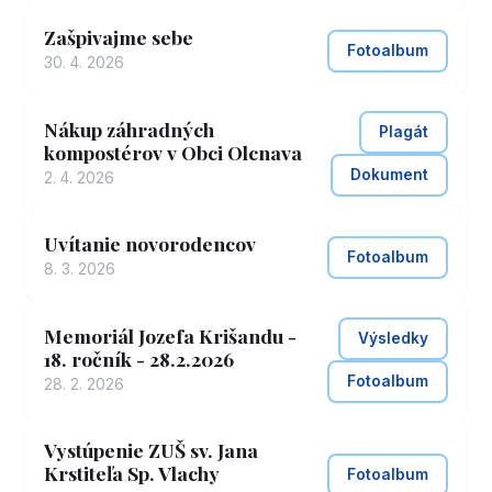
Zašpivajme sebe
Fotoalbum
30. 4. 2026
Nákup záhradných
Plagát
kompostérov v Obci Olcnava
Dokument
2. 4. 2026
Uvítanie novorodencov
Fotoalbum
8. 3. 2026
Memoriál Jozefa Krišandu -
Výsledky
18. ročník - 28.2.2026
Fotoalbum
28. 2. 2026
Vystúpenie ZUŠ sv. Jana
Krstiteľa Sp. Vlachy
Fotoalbum