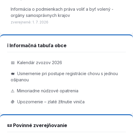
Informácia o podmienkach práva voliť a byť volený -
orgány samosprávnych krajov
zverejnené:
1. 7. 2026
ℹ️ Informačná tabuľa obce
📅
Kalendár zvozov 2026
🐖
Usmernenie pri postupe registrácie chovu s jednou
ošípanou
⚠️
Mimoriadne núdzové opatrenia
🍇
Upozornenie – zlaté žltnutie viniča
📜 Povinné zverejňovanie