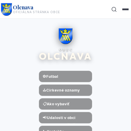
Olcnava
OFICIÁLNA STRÁNKA OBCE
Hľadať
✕
OBEC
OLCNAVA
⚽
Futbal
⛪
Cirkevné oznamy
📋
Ako vybaviť
📢
Udalosti v obci