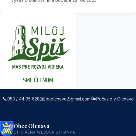
Výkaz o komunálnom odpade za rok 2025
📞
✉️
🌤️
053 / 44 95 628
ouolcnava@gmail.com
Počasie v Olcnave
Obec Olcnava
OFICIÁLNA WEBOVÁ STRÁNKA