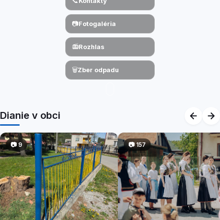
📞
Kontakty
📷
Fotogaléria
📻
Rozhlas
🗑️
Zber odpadu
Dianie v obci
📷
9
📷
157