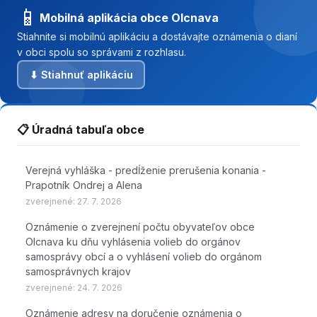
📱
Mobilná aplikácia obce Olcnava
Stiahnite si mobilnú aplikáciu a dostávajte oznámenia o dianí
v obci spolu so správami z rozhlasu.
⬇ Stiahnuť aplikáciu
📋 Úradná tabuľa obce
Verejná vyhláška - predĺženie prerušenia konania -
Prapotník Ondrej a Alena
zverejnené:
27. 7. 2026
Oznámenie o zverejnení počtu obyvateľov obce
Olcnava ku dňu vyhlásenia volieb do orgánov
samosprávy obcí a o vyhlásení volieb do orgánom
samosprávnych krajov
zverejnené:
24. 7. 2026
Oznámenie adresy na doručenie oznámenia o