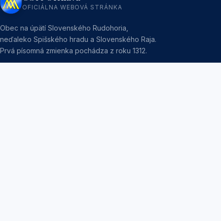
OFICIÁLNA WEBOVÁ STRÁNKA
Obec na úpätí Slovenského Rudohoria,
neďaleko Spišského hradu a Slovenského Raja.
Prvá písomná zmienka pochádza z roku 1312.
ÚRADNÉ HODINY
Pondelok:
7:30 – 12:00 | 13:00 – 15:00
Utorok:
Nestránkový deň
Streda:
7:30 – 12:00 | 13:00 – 16:30
Štvrtok:
Nestránkový deň
Piatok:
7:30 – 12:00
KDE NÁS NÁJDETE