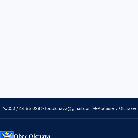
📞
✉️
🌤️
053 / 44 95 628
ouolcnava@gmail.com
Počasie v Olcnave
Obec Olcnava