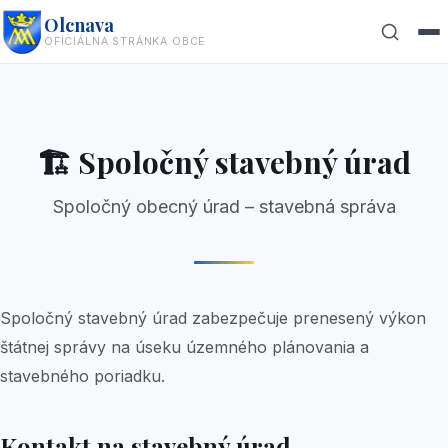
Olcnava
OFICIÁLNA STRÁNKA OBCE
Hľadať
✕
🏗️
Spoločný stavebný úrad
Spoločný obecný úrad – stavebná správa
Spoločný stavebný úrad zabezpečuje prenesený výkon
štátnej správy na úseku územného plánovania a
stavebného poriadku.
Kontakt na stavebný úrad