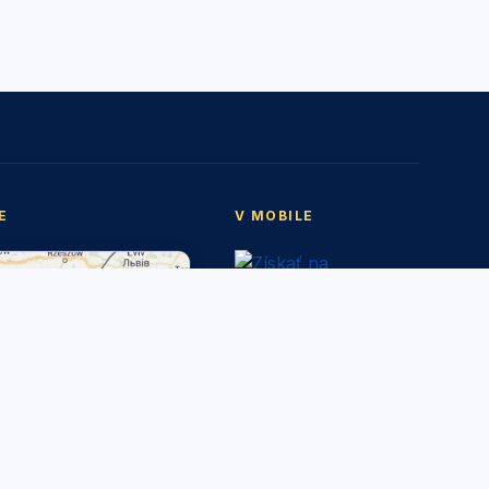
E
V MOBILE
Mobilná aplikácia Olcnava
Stiahnite si mobilnú
aplikáciu a dostávajte
oznámenia o dianí v obci
spolu so správami z
rozhlasu.