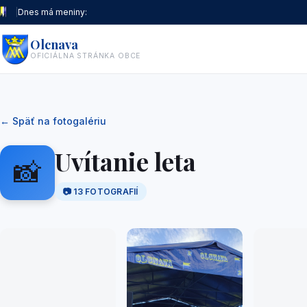
|
Dnes má meniny:
Olcnava
OFICIÁLNA STRÁNKA OBCE
← Späť na fotogalériu
Uvítanie leta
📸
📷
13
FOTOGRAFIÍ