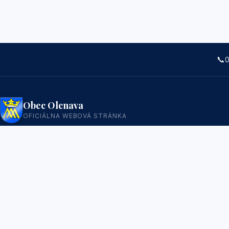
📞
0
Obec Olcnava
OFICIÁLNA WEBOVÁ STRÁNKA
Obec na úpätí Slovenského Rudohoria,
neďaleko Spišského hradu a Slovenského Raja.
Prvá písomná zmienka pochádza z roku 1312.