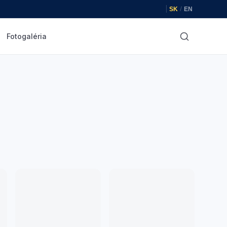
|
/
SK
EN
Fotogaléria
Hľadať
✕