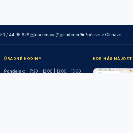
✉️
🌤️
53 / 44 95 628
ouolcnava@gmail.com
Počasie v Olcnave
ÚRADNÉ HODINY
KDE NÁS NÁJDET
Pondelok:
7:30 – 12:00 | 13:00 – 15:00
Utorok:
Nestránkový deň
Streda:
7:30 – 12:00 | 13:00 – 16:30
Štvrtok:
Nestránkový deň
Piatok:
7:30 – 12:00