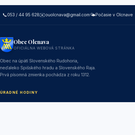
📞
✉️
🌤️
053 / 44 95 628
ouolcnava@gmail.com
Počasie v Olcnave
Obec Olcnava
OFICIÁLNA WEBOVÁ STRÁNKA
Obec na úpätí Slovenského Rudohoria,
neďaleko Spišského hradu a Slovenského Raja.
Prvá písomná zmienka pochádza z roku 1312.
ÚRADNÉ HODINY
Pondelok:
7:30 – 12:00 | 13:00 – 15:00
Utorok:
Nestránkový deň
Streda:
7:30 – 12:00 | 13:00 – 16:30
Štvrtok:
Nestránkový deň