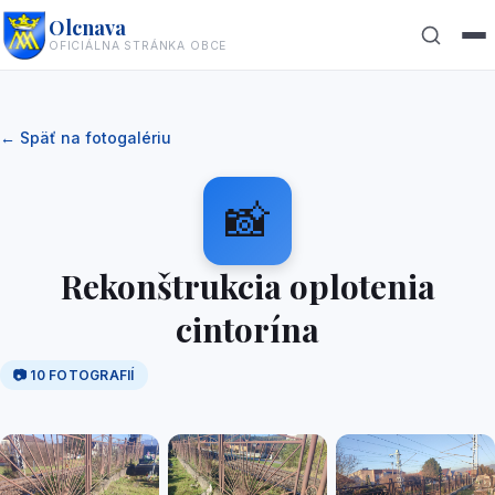
Olcnava
OFICIÁLNA STRÁNKA OBCE
Hľadať
✕
← Späť na fotogalériu
📸
Rekonštrukcia oplotenia
cintorína
📷
10
FOTOGRAFIÍ